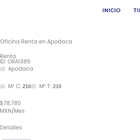
Ir
INICIO
T
al
contenido
Oficina Renta en Apodaca
Renta
ID: ORA1389
Apodaca
M² C:
M² T:
210
210
$78,780
MXN/Mes
Detalles