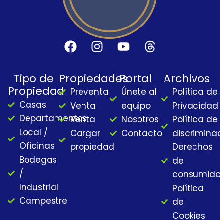
F
I
Y
T
a
n
o
h
c
s
u
r
Tipo de
Propiedades
Portal
Archivos
e
t
t
e
Propiedad
Preventa
Únete al
Política de
b
a
u
a
Casas
o
g
b
d
Venta
equipo
Privacidad
o
r
e
s
Departamentos
Renta
Nosotros
Política de
k
a
Local /
Cargar
Contacto
discrimina
m
Oficinas
propiedad
Derechos
Bodegas
de
/
consumido
Industrial
Política
Campestre
de
Cookies