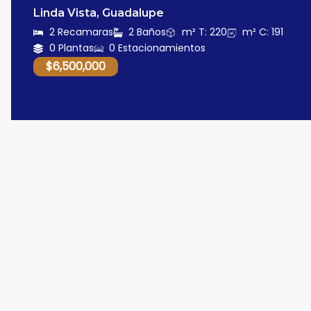
Linda Vista, Guadalupe
2 Recamaras
2 Baños
m² T: 220
m² C: 191
0 Plantas
0 Estacionamientos
$6,500,000