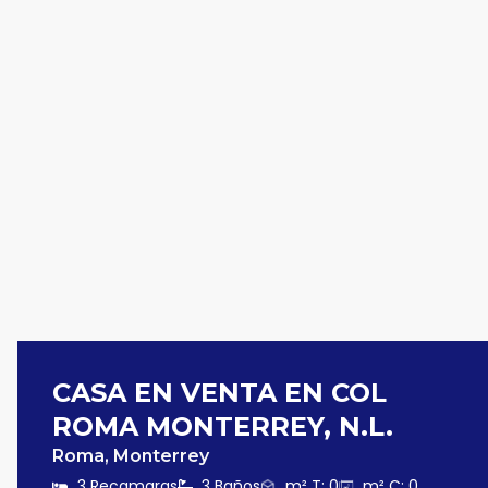
CASA EN VENTA EN COL
ROMA MONTERREY, N.L.
Roma, Monterrey
3 Recamaras
3 Baños
m² T: 0
m² C: 0