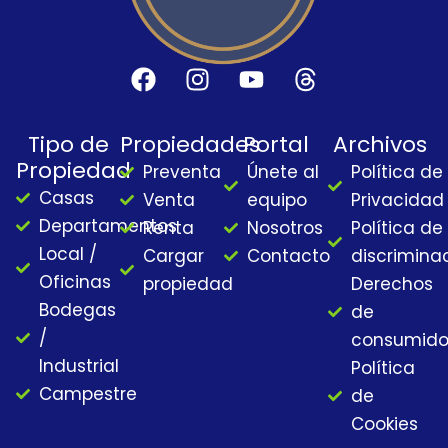
F
I
Y
T
a
n
o
h
c
s
u
r
Tipo de
Propiedades
Portal
Archivos
e
t
t
e
Propiedad
Preventa
Únete al
Política de
b
a
u
a
Casas
o
g
b
d
Venta
equipo
Privacidad
o
r
e
s
Departamentos
Renta
Nosotros
Política de
k
a
Local /
Cargar
Contacto
discrimina
m
Oficinas
propiedad
Derechos
Bodegas
de
/
consumido
Industrial
Política
Campestre
de
Cookies