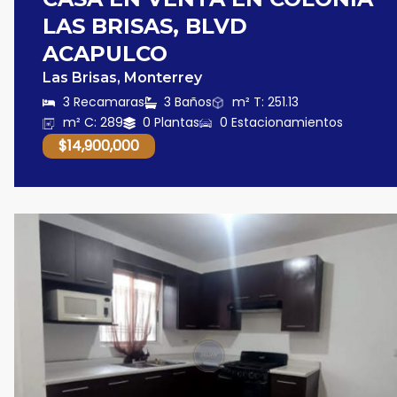
LAS BRISAS, BLVD
ACAPULCO
Las Brisas, Monterrey
3 Recamaras
3 Baños
m² T: 251.13
m² C: 289
0 Plantas
0 Estacionamientos
$14,900,000