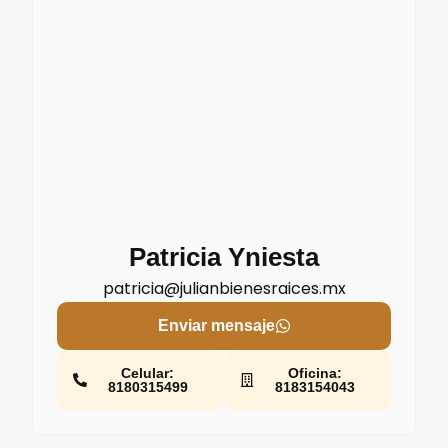
Patricia Yniesta
patricia@julianbienesraices.mx
Enviar mensaje
Celular:
Oficina:
8180315499
8183154043