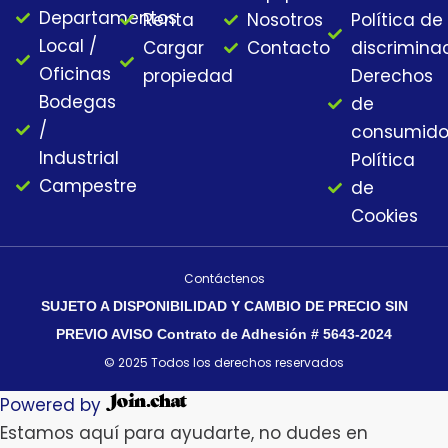
o
r
e
s
Departamentos
Renta
Nosotros
Política de
k
a
Local /
Cargar
Contacto
discrimina
m
Oficinas
propiedad
Derechos
Bodegas
de
/
consumido
Industrial
Política
Campestre
de
Cookies
Contáctenos
SUJETO A DISPONIBILIDAD Y CAMBIO DE PRECIO SIN
PREVIO AVISO Contrato de Adhesión # 5643-2024
© 2025 Todos los derechos reservados
Powered by
Estamos aquí para ayudarte, no dudes en