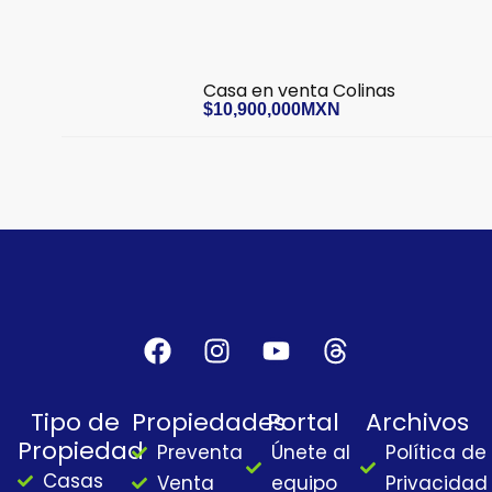
Casa en venta Colinas
$10,900,000MXN
F
I
Y
T
a
n
o
h
c
s
u
r
Tipo de
Propiedades
Portal
Archivos
e
t
t
e
Propiedad
Preventa
Únete al
Política de
b
a
u
a
Casas
o
g
b
d
Venta
equipo
Privacidad