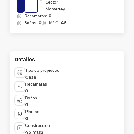
Sector,
Monterrey
0
Recamaras:
0
45
Baños:
M² C:
Detalles
Tipo de propiedad
Casa
Recámaras
0
Baños
0
Plantas
0
Construcción
45 mts2