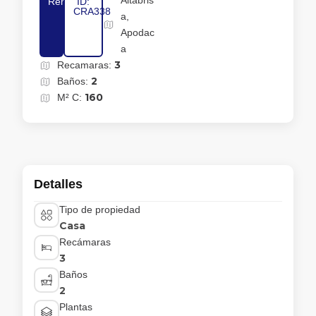
Altabris
Renta
ID:
CRA338
a,
Apodac
a
3
Recamaras:
2
Baños:
160
M² C:
Detalles
Tipo de propiedad
Casa
Recámaras
3
Baños
2
Plantas