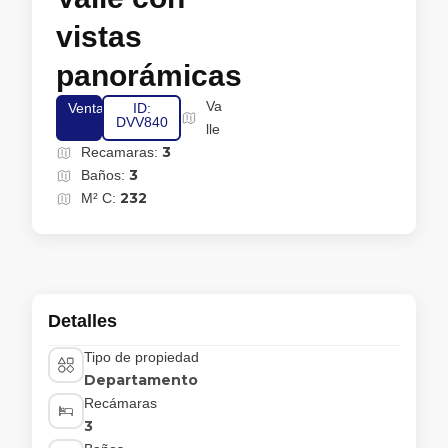
vistas
panorámicas
Va
Venta
ID:
DVV840
lle
3
Recamaras:
3
Baños:
232
M² C:
Detalles
Tipo de propiedad
Departamento
Recámaras
3