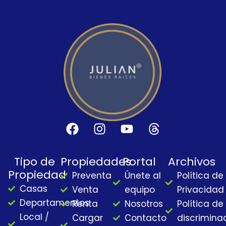
F
I
Y
T
a
n
o
h
c
s
u
r
Tipo de
Propiedades
Portal
Archivos
e
t
t
e
Propiedad
Preventa
Únete al
Política de
b
a
u
a
Casas
o
g
b
d
Venta
equipo
Privacidad
o
r
e
s
Departamentos
Renta
Nosotros
Política de
k
a
Local /
Cargar
Contacto
discrimina