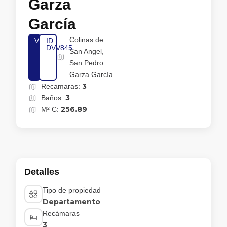
Garza
García
Colinas de
Venta
ID:
DVV845
San Angel,
San Pedro
Garza García
3
Recamaras:
3
Baños:
256.89
M² C:
Detalles
Tipo de propiedad
Departamento
Recámaras
3