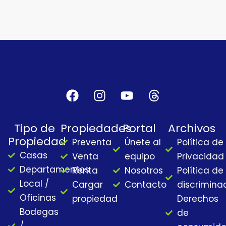
F
I
Y
T
a
n
o
h
c
s
u
r
Tipo de
Propiedades
Portal
Archivos
e
t
t
e
Propiedad
Preventa
Únete al
Política de
b
a
u
a
Casas
o
g
b
d
Venta
equipo
Privacidad
o
r
e
s
Departamentos
Renta
Nosotros
Política de
k
a
Local /
Cargar
Contacto
discrimina
m
Oficinas
propiedad
Derechos
Bodegas
de