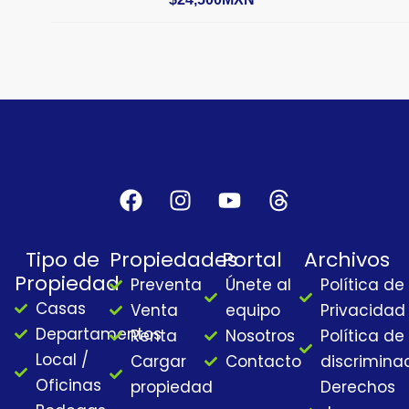
F
I
Y
T
a
n
o
h
c
s
u
r
Tipo de
Propiedades
Portal
Archivos
e
t
t
e
Propiedad
Preventa
Únete al
Política de
b
a
u
a
Casas
o
g
b
d
Venta
equipo
Privacidad
o
r
e
s
Departamentos
Renta
Nosotros
Política de
k
a
Local /
Cargar
Contacto
discrimina
m
Oficinas
propiedad
Derechos