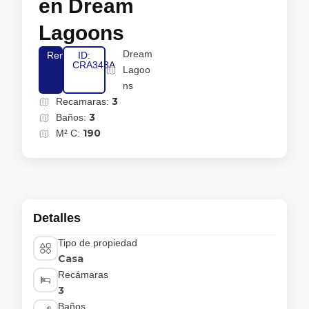
en Dream
Lagoons
Dream
Renta
ID:
CRA343A
Lagoo
ns
3
Recamaras:
3
Baños:
190
M² C:
Detalles
Tipo de propiedad
Casa
Recámaras
3
Baños