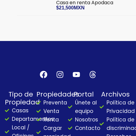
Casa en renta Apodaca
$21,500MXN
F
I
Y
T
a
n
o
h
c
s
u
r
Tipo de
Propiedades
Portal
Archivos
e
t
t
e
Propiedad
Preventa
Únete al
Política de
b
a
u
a
Casas
o
g
b
d
Venta
equipo
Privacidad
o
r
e
s
Departamentos
Renta
Nosotros
Política de
k
a
Local /
Cargar
Contacto
discrimina
m