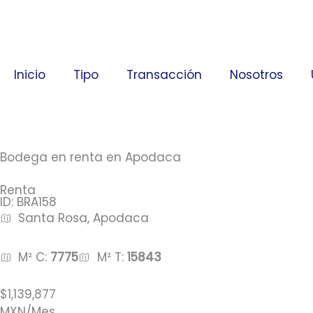
Ir
al
contenido
Inicio
Tipo
Transacción
Nosotros
Bodega en renta en Apodaca
Renta
ID: BRA158
Santa Rosa, Apodaca
M² C:
7775
M² T:
15843
$1,139,877
MXN/Mes