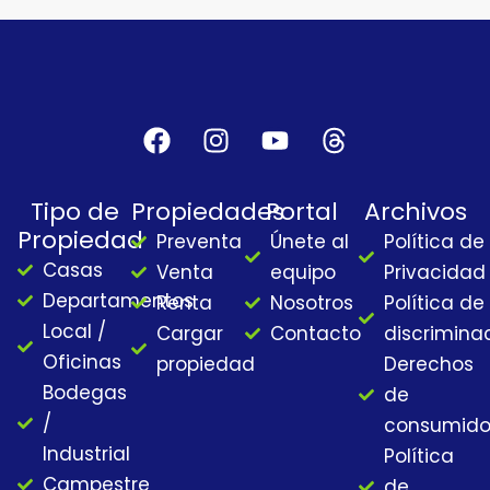
F
I
Y
T
a
n
o
h
c
s
u
r
Tipo de
Propiedades
Portal
Archivos
e
t
t
e
Propiedad
Preventa
Únete al
Política de
b
a
u
a
Casas
o
g
b
d
Venta
equipo
Privacidad
o
r
e
s
Departamentos
Renta
Nosotros
Política de
k
a
Local /
Cargar
Contacto
discrimina
m
Oficinas
propiedad
Derechos
Bodegas
de
/
consumido
Industrial
Política
Campestre
de