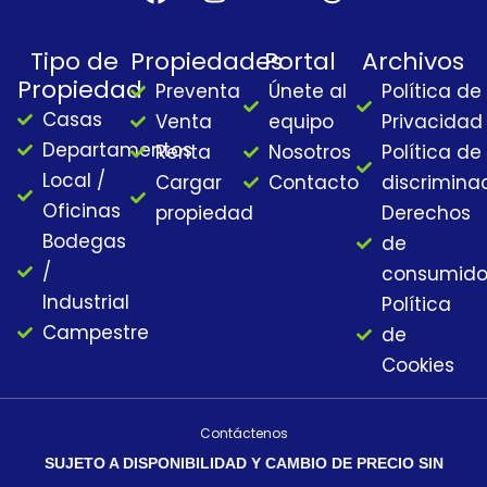
a
n
o
h
c
s
u
r
Tipo de
Propiedades
Portal
Archivos
e
t
t
e
Propiedad
Preventa
Únete al
Política de
b
a
u
a
Casas
o
g
b
d
Venta
equipo
Privacidad
o
r
e
s
Departamentos
Renta
Nosotros
Política de
k
a
Local /
Cargar
Contacto
discrimina
m
Oficinas
propiedad
Derechos
Bodegas
de
/
consumido
Industrial
Política
Campestre
de
Cookies
Contáctenos
SUJETO A DISPONIBILIDAD Y CAMBIO DE PRECIO SIN