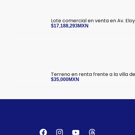
Lote comercial en venta en Av. Elo
$17,188,293MXN
Terreno en renta frente a la villa d
$35,000MXN
F
I
Y
T