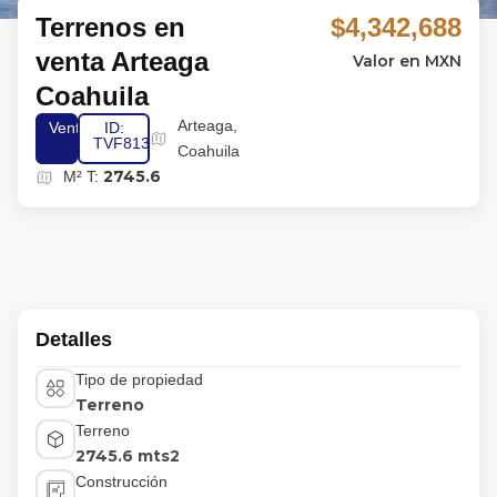
Terrenos en
$4,342,688
venta Arteaga
Valor en MXN
Coahuila
Arteaga,
Venta
ID:
TVF813
Coahuila
2745.6
M² T:
Detalles
Tipo de propiedad
Terreno
Terreno
2745.6 mts2
Construcción