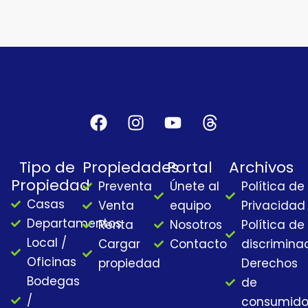
F
I
Y
T
a
n
o
h
c
s
u
r
Tipo de
Propiedades
Portal
Archivos
e
t
t
e
Propiedad
Preventa
Únete al
Política de
b
a
u
a
Casas
o
g
b
d
Venta
equipo
Privacidad
o
r
e
s
Departamentos
Renta
Nosotros
Política de
k
a
Local /
Cargar
Contacto
discrimina
m
Oficinas
propiedad
Derechos
Bodegas
de
/
consumido