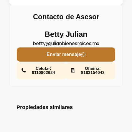
Contacto de Asesor
Betty Julian
betty@julianbienesraices.mx
Enviar mensaje
Celular:
Oficina:
8110802624
8183154043
Propiedades similares