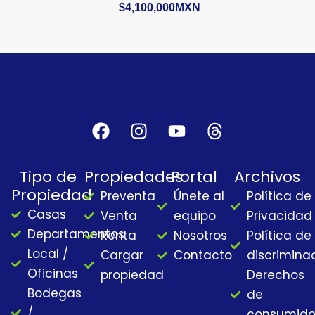
$4,100,000MXN
F
I
Y
T
a
n
o
h
c
s
u
r
Tipo de
Propiedades
Portal
Archivos
e
t
t
e
Propiedad
Preventa
Únete al
Política de
b
a
u
a
Casas
o
g
b
d
Venta
equipo
Privacidad
o
r
e
s
Departamentos
Renta
Nosotros
Política de
k
a
Local /
Cargar
Contacto
discrimina
m
Oficinas
propiedad
Derechos
Bodegas
de
/
consumido