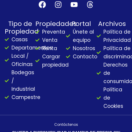
F
I
Y
T
a
n
o
h
c
s
u
r
Tipo de
Propiedades
Portal
Archivos
e
t
t
e
Propiedad
Preventa
Únete al
Política de
b
a
u
a
Casas
o
g
b
d
Venta
equipo
Privacidad
o
r
e
s
Departamentos
Renta
Nosotros
Política de
k
a
Local /
Cargar
Contacto
discrimina
m
Oficinas
propiedad
Derechos
Bodegas
de
/
consumido
Industrial
Política
Campestre
de
Cookies
Contáctenos