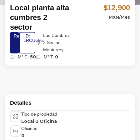
Local planta alta
$12,900
cumbres 2
MXN/Mes
sector
Las Cumbres
Renta
ID:
LRCU666
2 Sector,
Monterrey
50
0
M² C:
M² T:
Detalles
Tipo de propiedad
Local u Oficina
Oficinas
0