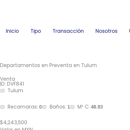
Ir
al
contenido
Inicio
Tipo
Transacción
Nosotros
Departamentos en Preventa en Tulum
Venta
ID: DVF841
Tulum
Recamaras:
Baños:
M² C:
0
1
48.93
$4,243,500
Valor en MXN