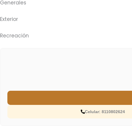
Generales
Exterior
Recreación
Celular: 8110802624