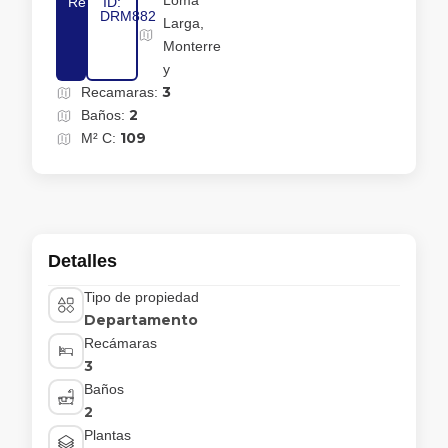
Loma
Renta
ID:
DRM882
Larga,
Monterre
y
3
Recamaras:
2
Baños:
109
M² C:
Detalles
Tipo de propiedad
Departamento
Recámaras
3
Baños
2
Plantas