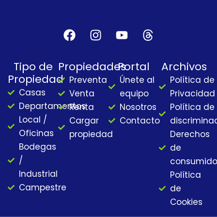
F
I
Y
T
a
n
o
h
c
s
u
r
Tipo de
Propiedades
Portal
Archivos
e
t
t
e
Propiedad
Preventa
Únete al
Política de
b
a
u
a
Casas
o
g
b
d
Venta
equipo
Privacidad
o
r
e
s
Departamentos
Renta
Nosotros
Política de
k
a
Local /
Cargar
Contacto
discrimina
m
Oficinas
propiedad
Derechos
Bodegas
de
/
consumido
Industrial
Política
Campestre
de
Cookies