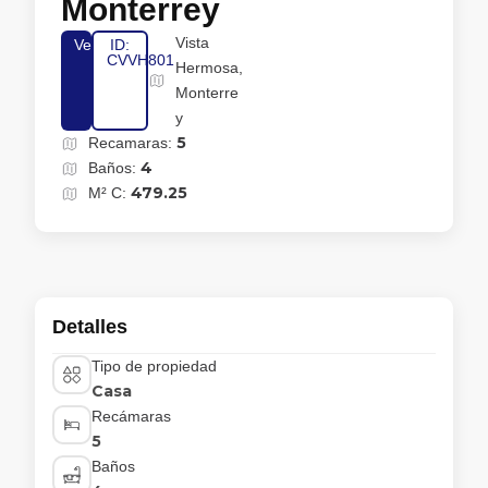
Monterrey
Vista
Venta
ID:
CVVH801
Hermosa,
Monterre
y
5
Recamaras:
4
Baños:
479.25
M² C:
Detalles
Tipo de propiedad
Casa
Recámaras
5
Baños