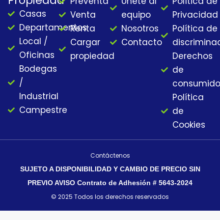
Propiedad
Preventa
Únete al
Política de
b
a
u
a
Casas
o
g
b
d
Venta
equipo
Privacidad
o
r
e
s
Departamentos
Renta
Nosotros
Política de
k
a
Local /
Cargar
Contacto
discrimina
m
Oficinas
propiedad
Derechos
Bodegas
de
/
consumido
Industrial
Política
Campestre
de
Cookies
Contáctenos
SUJETO A DISPONIBILIDAD Y CAMBIO DE PRECIO SIN
PREVIO AVISO Contrato de Adhesión # 5643-2024
© 2025 Todos los derechos reservados