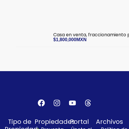
Casa en venta, fraccionamiento p
$1,800,000MXN
F
I
Y
T
a
n
o
h
c
s
u
r
Tipo de
Propiedades
Portal
Archivos
e
t
t
e