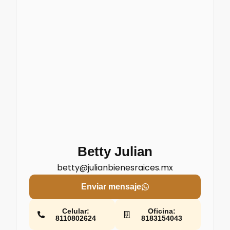
Betty Julian
betty@julianbienesraices.mx
Enviar mensaje
Celular:
Oficina:
8110802624
8183154043